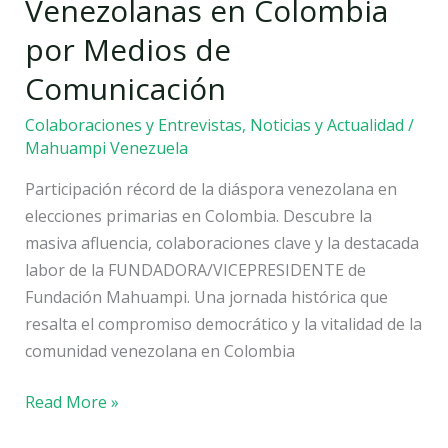
Venezolanas en Colombia
Elecciones
Primarias
por Medios de
Venezolanas
Comunicación
en
Colombia
Colaboraciones y Entrevistas
,
Noticias y Actualidad
/
por
Mahuampi Venezuela
Medios
Participación récord de la diáspora venezolana en
de
elecciones primarias en Colombia. Descubre la
Comunicación
masiva afluencia, colaboraciones clave y la destacada
labor de la FUNDADORA/VICEPRESIDENTE de
Fundación Mahuampi. Una jornada histórica que
resalta el compromiso democrático y la vitalidad de la
comunidad venezolana en Colombia
Read More »