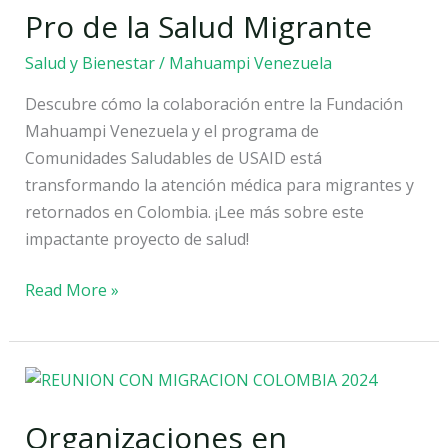
Transformadora
Pro de la Salud Migrante
en
Salud y Bienestar
/
Mahuampi Venezuela
Pro
de
Descubre cómo la colaboración entre la Fundación
la
Mahuampi Venezuela y el programa de
Salud
Comunidades Saludables de USAID está
Migrante
transformando la atención médica para migrantes y
retornados en Colombia. ¡Lee más sobre este
impactante proyecto de salud!
Read More »
Organizaciones
en
Organizaciones en
Mahuampi,