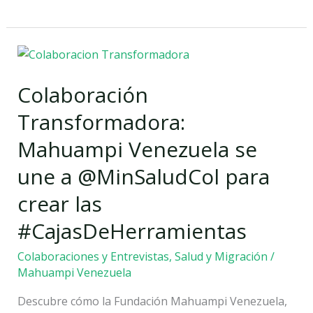
Colaboración
Transformadora:
Colaboración
Mahuampi
Venezuela
Transformadora:
se
Mahuampi Venezuela se
une
a
une a @MinSaludCol para
@MinSaludCol
crear las
para
crear
#CajasDeHerramientas
las
Colaboraciones y Entrevistas
,
Salud y Migración
/
#CajasDeHerramientas
Mahuampi Venezuela
Descubre cómo la Fundación Mahuampi Venezuela,