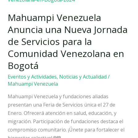
una
Mahuampi Venezuela
Nueva
Jornada
Anuncia una Nueva Jornada
de
de Servicios para la
Servicios
para
Comunidad Venezolana en
la
Bogotá
Comunidad
Venezolana
Eventos y Actividades
,
Noticias y Actualidad
/
en
Mahuampi Venezuela
Bogotá
Mahuampi Venezuela y fundaciones aliadas
presentan una Feria de Servicios única el 27 de
Enero. Ofrecerá atención en salud, educación, y
migración. Participación de fundaciones destaca el
compromiso comunitario. ¡Únete para fortalecer el
bienestar colectivo! 🌐💙