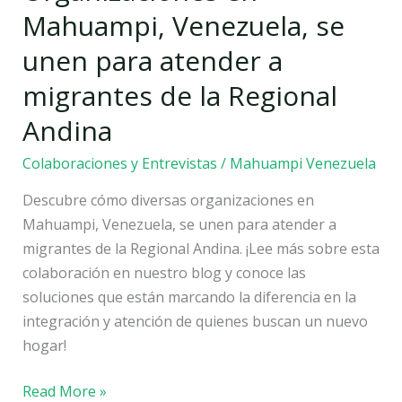
Venezuela,
Mahuampi, Venezuela, se
se
unen para atender a
unen
para
migrantes de la Regional
atender
Andina
a
migrantes
Colaboraciones y Entrevistas
/
Mahuampi Venezuela
de
Descubre cómo diversas organizaciones en
la
Mahuampi, Venezuela, se unen para atender a
Regional
migrantes de la Regional Andina. ¡Lee más sobre esta
Andina
colaboración en nuestro blog y conoce las
soluciones que están marcando la diferencia en la
integración y atención de quienes buscan un nuevo
hogar!
Read More »