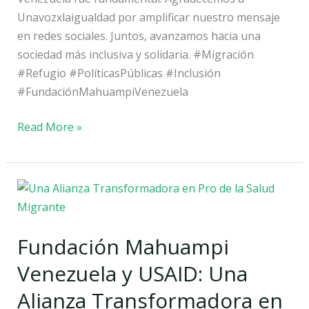
Unavozxlaigualdad por amplificar nuestro mensaje
en redes sociales. Juntos, avanzamos hacia una
sociedad más inclusiva y solidaria. #Migración
#Refugio #PolíticasPúblicas #Inclusión
#FundaciónMahuampiVenezuela
Read More »
Fundación
Mahuampi
Venezuela
Fundación Mahuampi
y
USAID:
Venezuela y USAID: Una
Una
Alianza Transformadora en
Alianza