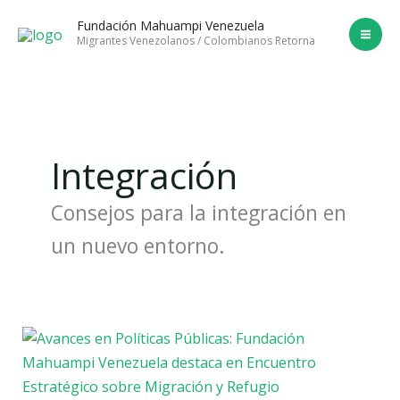
Ir
Fundación Mahuampi Venezuela
al
Migrantes Venezolanos / Colombianos Retorna
contenido
Integración
Consejos para la integración en
un nuevo entorno.
Avances
en
Políticas