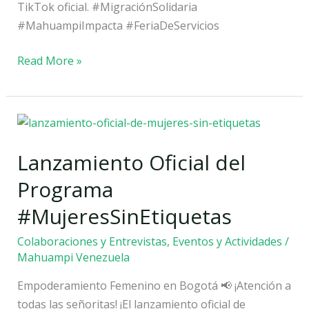
TikTok oficial. #MigraciónSolidaria
#MahuampiImpacta #FeriaDeServicios
Read More »
Lanzamiento
Oficial
Lanzamiento Oficial del
del
Programa
Programa
#MujeresSinEtiquetas
#MujeresSinEtiquetas
Colaboraciones y Entrevistas
,
Eventos y Actividades
/
Mahuampi Venezuela
Empoderamiento Femenino en Bogotá 📢 ¡Atención a
todas las señoritas! ¡El lanzamiento oficial de