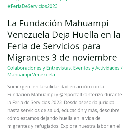
la
Feria
La Fundación Mahuampi
de
Servicios
Venezuela Deja Huella en la
para
Feria de Servicios para
Migrantes
3
Migrantes 3 de noviembre
de
Colaboraciones y Entrevistas
,
Eventos y Actividades
/
noviembre
Mahuampi Venezuela
Sumérgete en la solidaridad en acción con la
Fundación Mahuampi y @elportalfronterizo durante
la Feria de Servicios 2023. Desde asesoría jurídica
hasta servicios de salud, educación y más, descubre
cómo estamos dejando huella en la vida de
migrantes y refugiados. Explora nuestra labor en el