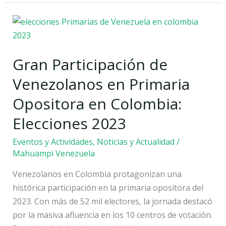
Gran
Participación
de
Gran Participación de
Venezolanos
en
Venezolanos en Primaria
Primaria
Opositora en Colombia:
Opositora
en
Elecciones 2023
Colombia:
Eventos y Actividades
,
Noticias y Actualidad
/
Elecciones
Mahuampi Venezuela
2023
Venezolanos en Colombia protagonizan una
histórica participación en la primaria opositora del
2023. Con más de 52 mil electores, la jornada destacó
por la masiva afluencia en los 10 centros de votación.