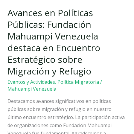
Públicas:
Avances en Políticas
Fundación
Mahuampi
Públicas: Fundación
Venezuela
Mahuampi Venezuela
destaca
en
destaca en Encuentro
Encuentro
Estratégico sobre
Estratégico
sobre
Migración y Refugio
Migración
Eventos y Actividades
,
Política Migratoria
/
y
Mahuampi Venezuela
Refugio
Destacamos avances significativos en políticas
públicas sobre migración y refugio en nuestro
último encuentro estratégico. La participación activa
de organizaciones como Fundación Mahuampi
Venezuela fue fundamental. Agradecemos a