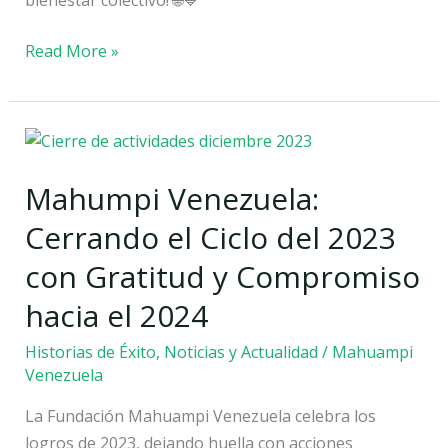
Read More »
Mahumpi
Venezuela:
Mahumpi Venezuela:
Cerrando
el
Cerrando el Ciclo del 2023
Ciclo
con Gratitud y Compromiso
del
2023
hacia el 2024
con
Historias de Éxito
,
Noticias y Actualidad
/
Mahuampi
Gratitud
Venezuela
y
Compromiso
La Fundación Mahuampi Venezuela celebra los
hacia
logros de 2023, dejando huella con acciones