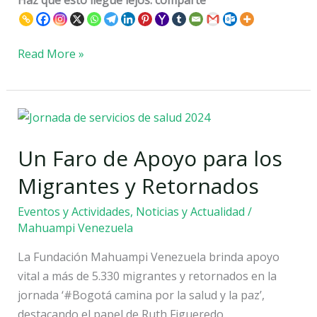
Haz que esto llegue lejos: comparte
Read More »
Un
Faro
Un Faro de Apoyo para los
de
Apoyo
Migrantes y Retornados
para
los
Eventos y Actividades
,
Noticias y Actualidad
/
Mahuampi Venezuela
Migrantes
y
La Fundación Mahuampi Venezuela brinda apoyo
Retornados
vital a más de 5.330 migrantes y retornados en la
jornada ‘#Bogotá camina por la salud y la paz’,
destacando el papel de Ruth Figueredo.