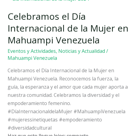
el
Celebramos el Día
Día
Internacional
Internacional de la Mujer en
de
Mahuampi Venezuela
la
Mujer
Eventos y Actividades
,
Noticias y Actualidad
/
en
Mahuampi Venezuela
Mahuampi
Celebramos el Día Internacional de la Mujer en
Venezuela
Mahuampi Venezuela. Reconocemos la fuerza, la
guía, la esperanza y el amor que cada mujer aporta a
nuestra comunidad. Celebramos la diversidad y el
empoderamiento femenino.
#DíaInternacionaldelaMujer #MahuampiVenezuela
#mujeressinetiquetas #empoderamiento
#diversidadcultural