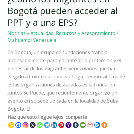
Bogotá
Bogotá pueden acceder al
pueden
PPT y a una EPS?
acceder
al
Noticias y Actualidad
,
Recursos y Asesoramiento
/
PPT
Mahuampi Venezuela
y
En Bogotá, un grupo de fundaciones trabaja
a
incansablemente para garantizar la protección y el
una
bienestar de los migrantes venezolanos que han
EPS?
elegido a Colombia como su hogar temporal. Una de
estas organizaciones destacadas es la Fundación
Juntos Se Puede, que recientemente organizó un
evento en su sede ubicada en la localidad de Suba,
Bogotá. El
Haz que esto llegue lejos: comparte