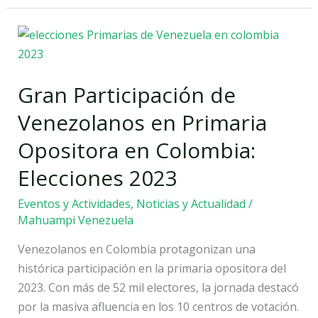
Gran
Participación
de
Gran Participación de
Venezolanos
en
Venezolanos en Primaria
Primaria
Opositora en Colombia:
Opositora
en
Elecciones 2023
Colombia:
Eventos y Actividades
,
Noticias y Actualidad
/
Elecciones
Mahuampi Venezuela
2023
Venezolanos en Colombia protagonizan una
histórica participación en la primaria opositora del
2023. Con más de 52 mil electores, la jornada destacó
por la masiva afluencia en los 10 centros de votación.