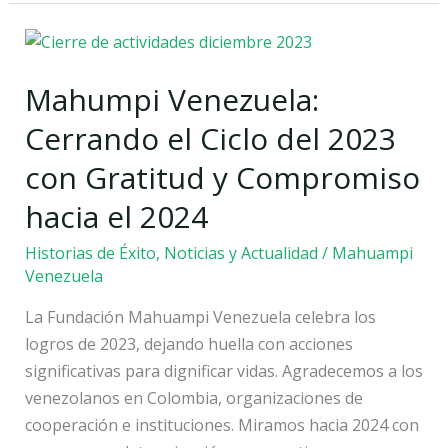
Mahumpi
Venezuela:
Mahumpi Venezuela:
Cerrando
el
Cerrando el Ciclo del 2023
Ciclo
con Gratitud y Compromiso
del
2023
hacia el 2024
con
Historias de Éxito
,
Noticias y Actualidad
/
Mahuampi
Gratitud
Venezuela
y
Compromiso
La Fundación Mahuampi Venezuela celebra los
hacia
logros de 2023, dejando huella con acciones
el
significativas para dignificar vidas. Agradecemos a los
2024
venezolanos en Colombia, organizaciones de
cooperación e instituciones. Miramos hacia 2024 con