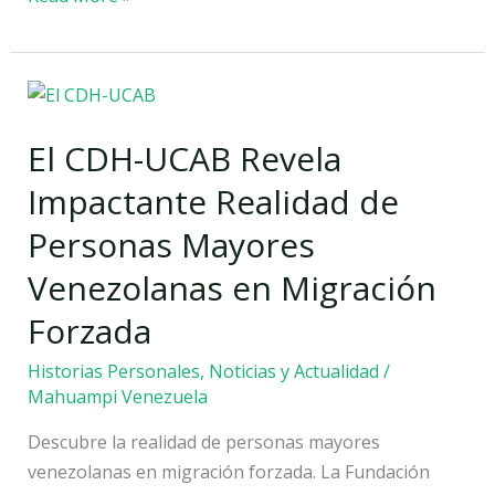
El
CDH-
El CDH-UCAB Revela
UCAB
Revela
Impactante Realidad de
Impactante
Personas Mayores
Realidad
de
Venezolanas en Migración
Personas
Forzada
Mayores
Venezolanas
Historias Personales
,
Noticias y Actualidad
/
en
Mahuampi Venezuela
Migración
Descubre la realidad de personas mayores
Forzada
venezolanas en migración forzada. La Fundación