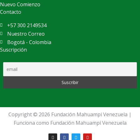
Nuevo Comienzo
Contacto
+57 300 2149534
Nuestro Correo
Bogotá - Colombia
Suscripción
Copyright © 2026 Fundación Mahuampi Venezuela |
Funciona como Fundación Mahuampi Venezuela
I
F
T
Y
n
a
w
o