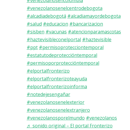
#venezolanosencolombia
#venezolanosenelcentrodebogota
#alcadiadebogotá
#alcadiamayordebogota
#salud
#educacion
#bancarizacion
#sisben
#vacunas
#atencionparamascotas
#haztevisibleconelportal
#haztevisible
#ppt
#permisoprotecciontemporal
#estatutodeproteccióntemporal
#permisoporproteccióntemporal
#elportalfronterizo
#elportalfronterizoteayuda
#elportalfronterizoinforma
#notedejesengañar
#venezolanosenelexterior
#venezolanosenelextranjero
#venezolanosporelmundo
#venezolanos
♬ sonido original – El portal Fronterizo