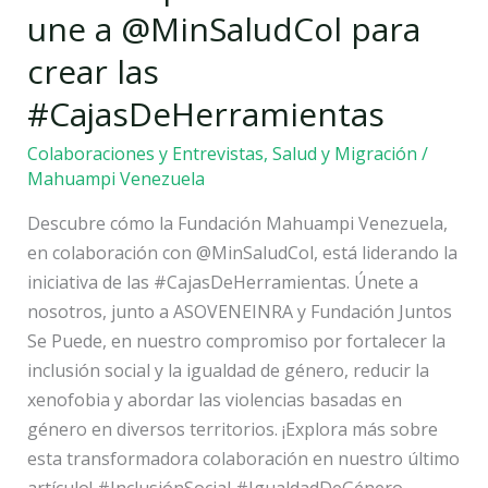
a
une a @MinSaludCol para
@MinSaludCol
crear las
para
crear
#CajasDeHerramientas
las
Colaboraciones y Entrevistas
,
Salud y Migración
/
#CajasDeHerramientas
Mahuampi Venezuela
Descubre cómo la Fundación Mahuampi Venezuela,
en colaboración con @MinSaludCol, está liderando la
iniciativa de las #CajasDeHerramientas. Únete a
nosotros, junto a ASOVENEINRA y Fundación Juntos
Se Puede, en nuestro compromiso por fortalecer la
inclusión social y la igualdad de género, reducir la
xenofobia y abordar las violencias basadas en
género en diversos territorios. ¡Explora más sobre
esta transformadora colaboración en nuestro último