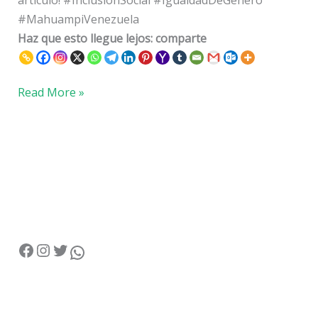
artículo! #InclusiónSocial #IgualdadDeGénero
#MahuampiVenezuela
Haz que esto llegue lejos: comparte
Read More »