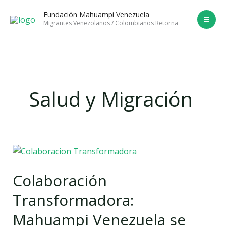
Ir
Fundación Mahuampi Venezuela
al
Migrantes Venezolanos / Colombianos Retorna
contenido
Salud y Migración
Colaboración
Transformadora:
Colaboración
Mahuampi
Venezuela
Transformadora:
se
Mahuampi Venezuela se
une