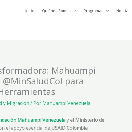
Inicio
Quiénes Somos
Programas
Noticias
nsformadora: Mahuampi
a @MinSaludCol para
eHerramientas
d y Migración
/ Por
Mahuampi Venezuela
ndación Mahuampi Venezuela
y el
Ministerio de
con el apoyo esencial de
USAID Colombia