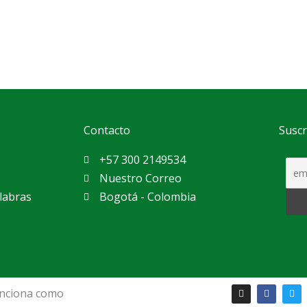
Contacto
Suscr
+57 300 2149534
Nuestro Correo
labras
Bogotá - Colombia
I
F
T
n
a
w
unciona como
s
c
i