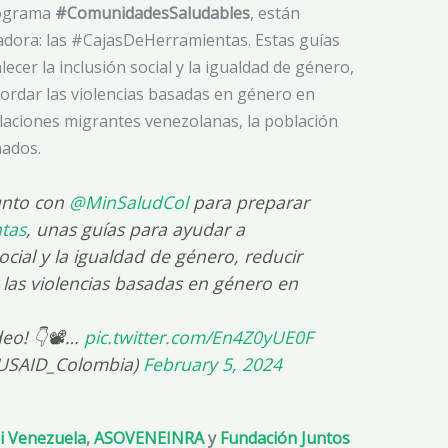
rograma
#ComunidadesSaludables
, están
vadora: las #CajasDeHerramientas. Estas guías
ecer la inclusión social y la igualdad de género,
ordar las violencias basadas en género en
blaciones migrantes venezolanas, la población
nados.
unto con
@MinSaludCol
para preparar
tas
, unas guías para ayudar a
social y la igualdad de género, reducir
 las violencias basadas en género en
deo! 👇📽️…
pic.twitter.com/En4Z0yUE0F
USAID_Colombia)
February 5, 2024
 Venezuela
,
ASOVENEINRA
y
Fundación Juntos