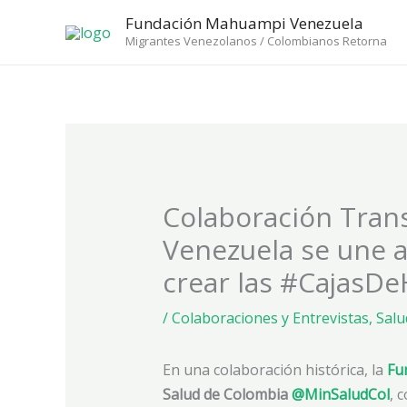
Ir
Fundación Mahuampi Venezuela
al
Migrantes Venezolanos / Colombianos Retorna
contenido
Colaboración Tra
Venezuela se une 
crear las #CajasD
/
Colaboraciones y Entrevistas
,
Salu
En una colaboración histórica, la
Fu
Salud de Colombia
@MinSaludCol
, 