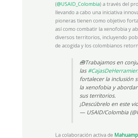
(
@USAID_Colombia
) a través del p
llevando a cabo una iniciativa inno
pioneras tienen como objetivo fortal
así como combatir la xenofobia y ab
diversos territorios, incluyendo po
de acogida y los colombianos retor
🧰Trabajamos en conj
las
#CajasDeHerramien
fortalecer la inclusión 
la xenofobia y abordar
sus territorios.
¡Descúbrelo en este vi
— USAID/Colombia (@
La colaboración activa de
Mahuampi