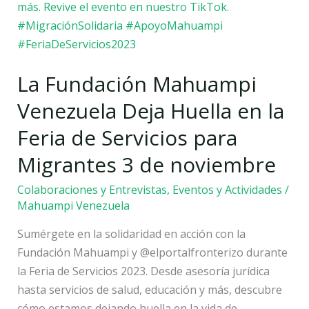
Huella
en
la
Feria
La Fundación Mahuampi
de
Servicios
Venezuela Deja Huella en la
para
Feria de Servicios para
Migrantes
3
Migrantes 3 de noviembre
de
Colaboraciones y Entrevistas
,
Eventos y Actividades
/
noviembre
Mahuampi Venezuela
Sumérgete en la solidaridad en acción con la
Fundación Mahuampi y @elportalfronterizo durante
la Feria de Servicios 2023. Desde asesoría jurídica
hasta servicios de salud, educación y más, descubre
cómo estamos dejando huella en la vida de