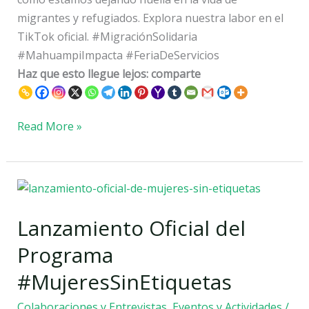
migrantes y refugiados. Explora nuestra labor en el
TikTok oficial. #MigraciónSolidaria
#MahuampiImpacta #FeriaDeServicios
Haz que esto llegue lejos: comparte
Read More »
Lanzamiento
Oficial
Lanzamiento Oficial del
del
Programa
Programa
#MujeresSinEtiquetas
#MujeresSinEtiquetas
Colaboraciones y Entrevistas
,
Eventos y Actividades
/