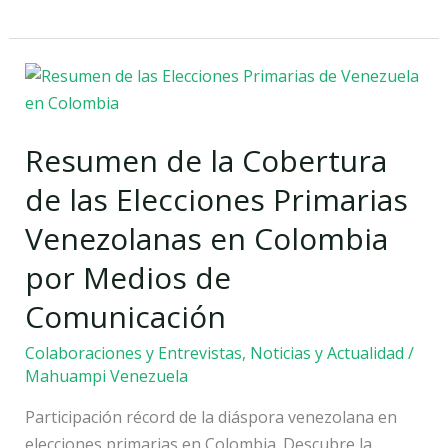
Resumen
de
la
Resumen de la Cobertura
Cobertura
de
de las Elecciones Primarias
las
Venezolanas en Colombia
Elecciones
Primarias
por Medios de
Venezolanas
Comunicación
en
Colombia
Colaboraciones y Entrevistas
,
Noticias y Actualidad
/
por
Mahuampi Venezuela
Medios
Participación récord de la diáspora venezolana en
de
elecciones primarias en Colombia. Descubre la