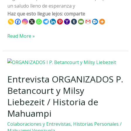
un saludo lleno de esperanza y
Haz que esto llegue lejos: comparte
Read More »
Entrevista
ORGANIZADOS
Entrevista ORGANIZADOS P.
P.
Betancourt
Betancourt y Milsy
y
Liebezeit / Historia de
Milsy
Liebezeit
Mahuampi
/
Colaboraciones y Entrevistas
,
Historias Personales
/
Historia
Mahuampi Venezuela