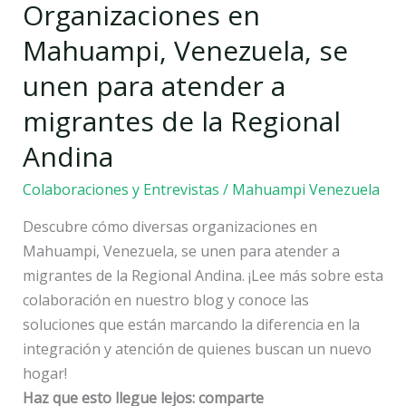
Organizaciones en
Mahuampi,
Venezuela,
Mahuampi, Venezuela, se
se
unen para atender a
unen
para
migrantes de la Regional
atender
Andina
a
migrantes
Colaboraciones y Entrevistas
/
Mahuampi Venezuela
de
Descubre cómo diversas organizaciones en
la
Mahuampi, Venezuela, se unen para atender a
Regional
migrantes de la Regional Andina. ¡Lee más sobre esta
Andina
colaboración en nuestro blog y conoce las
soluciones que están marcando la diferencia en la
integración y atención de quienes buscan un nuevo
hogar!
Haz que esto llegue lejos: comparte