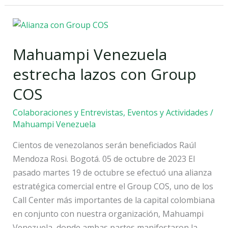
Mahuampi
Venezuela
Mahuampi Venezuela
estrecha
lazos
estrecha lazos con Group
con
COS
Group
COS
Colaboraciones y Entrevistas
,
Eventos y Actividades
/
Mahuampi Venezuela
Cientos de venezolanos serán beneficiados Raúl
Mendoza Rosi. Bogotá. 05 de octubre de 2023 El
pasado martes 19 de octubre se efectuó una alianza
estratégica comercial entre el Group COS, uno de los
Call Center más importantes de la capital colombiana
en conjunto con nuestra organización, Mahuampi
Venezuela, donde ambas partes manifestaron la