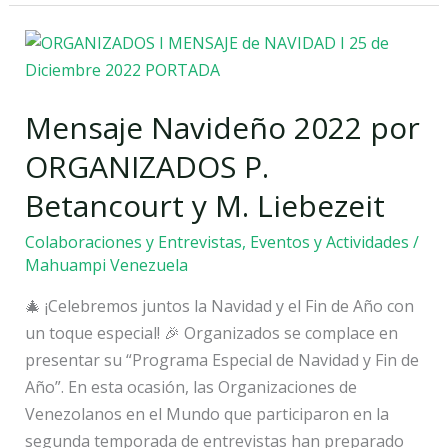
Mensaje
Navideño
2022
Mensaje Navideño 2022 por
por
ORGANIZADOS
ORGANIZADOS P.
P.
Betancourt y M. Liebezeit
Betancourt
y
Colaboraciones y Entrevistas
,
Eventos y Actividades
/
M.
Mahuampi Venezuela
Liebezeit
🎄 ¡Celebremos juntos la Navidad y el Fin de Año con
un toque especial! 🎉 Organizados se complace en
presentar su “Programa Especial de Navidad y Fin de
Año”. En esta ocasión, las Organizaciones de
Venezolanos en el Mundo que participaron en la
segunda temporada de entrevistas han preparado