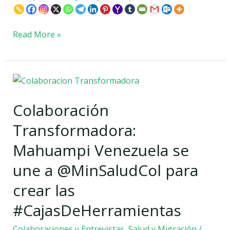
Read More »
Colaboración
Transformadora:
Colaboración
Mahuampi
Venezuela
Transformadora:
se
Mahuampi Venezuela se
une
a
une a @MinSaludCol para
@MinSaludCol
crear las
para
crear
#CajasDeHerramientas
las
Colaboraciones y Entrevistas
,
Salud y Migración
/