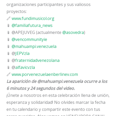
organizaciones participantes y sus valiosos
proyectos:
🔗
www.fundimusicol.org
📱
@familiafutura_news
📱 @APEJUVEG (actualmente
@asovedra
)
📱
@vencommunityie
📱
@mahuampi.venezuela
📱 @
JEPVzla
📱 @
fraternidadvenezolana
📱 @
alfavicvzla
🔗
www.porvenezuelaenberlinev.com
La aparición de @mahuampi.venezuela ocurre a los
6 minutos y 24 segundos del video.
¡Únete a nosotros en esta celebración llena de unión,
esperanza y solidaridad! No olvides marcar la fecha
en tu calendario y compartir este evento con tus