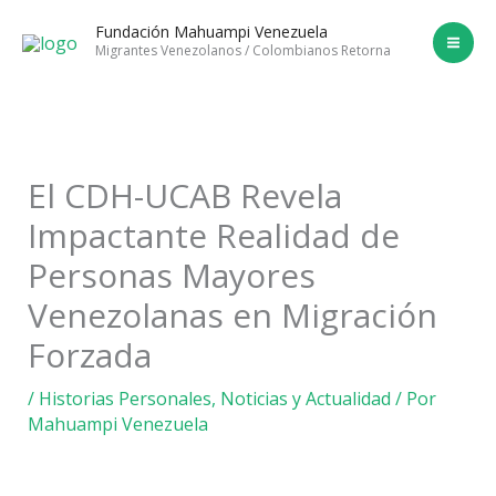
Ir
Fundación Mahuampi Venezuela
al
Migrantes Venezolanos / Colombianos Retorna
contenido
El CDH-UCAB Revela
Impactante Realidad de
Personas Mayores
Venezolanas en Migración
Forzada
/
Historias Personales
,
Noticias y Actualidad
/ Por
Mahuampi Venezuela