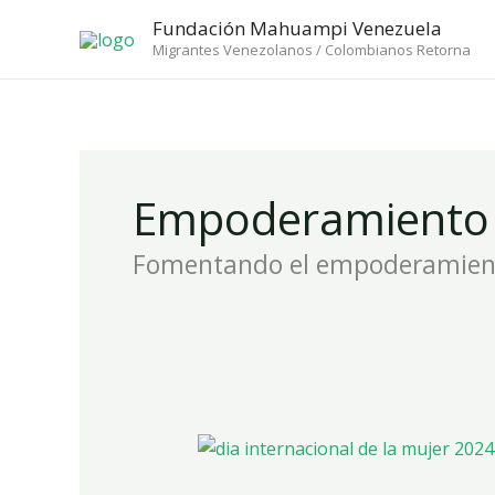
Ir
Fundación Mahuampi Venezuela
al
Migrantes Venezolanos / Colombianos Retorna
contenido
Empoderamiento
Fomentando el empoderamient
Celebramos
el