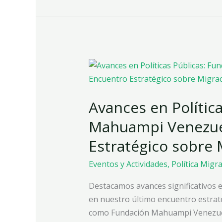
Avances
en
Políticas
Avances en Polític
Públicas:
Fundación
Mahuampi Venezue
Mahuampi
Estratégico sobre 
Venezuela
destaca
Eventos y Actividades
,
Política Migr
en
Encuentro
Destacamos avances significativos e
Estratégico
en nuestro último encuentro estraté
sobre
como Fundación Mahuampi Venezue