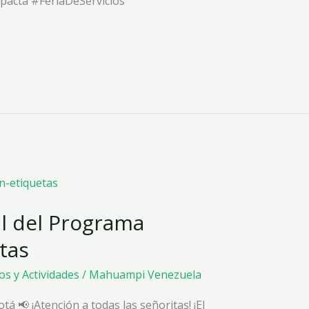
acta #FeriaDeServicios
l del Programa
tas
os y Actividades
/
Mahuampi Venezuela
📢 ¡Atención a todas las señoritas! ¡El