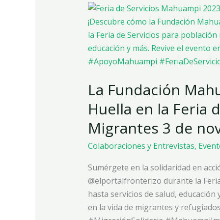
La
Fundación
Mahuampi
Venezuela
Deja
Huella
La Fundación Mahu
en
la
Huella en la Feria 
Feria
Migrantes 3 de no
de
Servicios
Colaboraciones y Entrevistas
,
Event
para
Migrantes
Sumérgete en la solidaridad en acc
3
@elportalfronterizo durante la Feria
de
hasta servicios de salud, educació
noviembre
en la vida de migrantes y refugiados