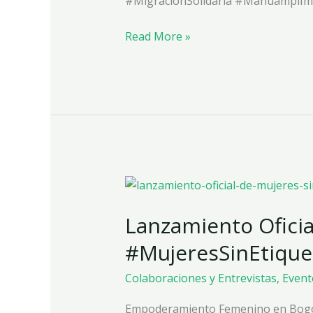
#MigraciónSolidaria #MahuampiImp
Read More »
Lanzamiento
Oficial
Lanzamiento Oficia
del
Programa
#MujeresSinEtique
#MujeresSinEtiquetas
Colaboraciones y Entrevistas
,
Event
Empoderamiento Femenino en Bogotá 