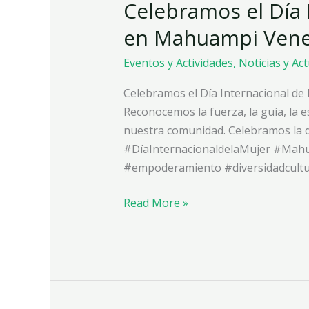
Celebramos el Día 
Día
Internacional
en Mahuampi Vene
de
la
Eventos y Actividades
,
Noticias y Ac
Mujer
Celebramos el Día Internacional de
en
Reconocemos la fuerza, la guía, la 
Mahuampi
nuestra comunidad. Celebramos la 
Venezuela
#DíaInternacionaldelaMujer #Mah
#empoderamiento #diversidadcultu
Read More »