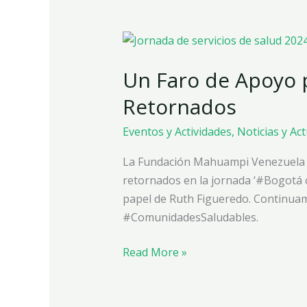
Un
Faro
Un Faro de Apoyo p
de
Apoyo
Retornados
para
los
Eventos y Actividades
,
Noticias y Ac
Migrantes
La Fundación Mahuampi Venezuela b
y
retornados en la jornada ‘#Bogotá c
Retornados
papel de Ruth Figueredo. Continua
#ComunidadesSaludables.
Read More »