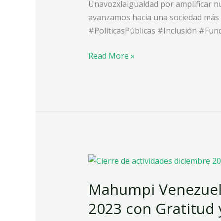
Migración
Unavozxlaigualdad por amplificar nu
y
avanzamos hacia una sociedad más i
Refugio
#PolíticasPúblicas #Inclusión #F
Read More »
Mahumpi
Venezuela:
Mahumpi Venezuela:
Cerrando
el
2023 con Gratitud
Ciclo