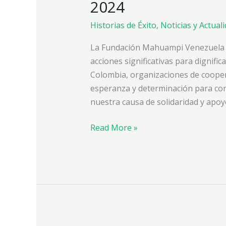
2024
del
2023
Historias de Éxito
,
Noticias y Actual
con
Gratitud
La Fundación Mahuampi Venezuela ce
y
acciones significativas para dignifi
Compromiso
Colombia, organizaciones de cooper
hacia
esperanza y determinación para con
el
nuestra causa de solidaridad y apoy
2024
Read More »