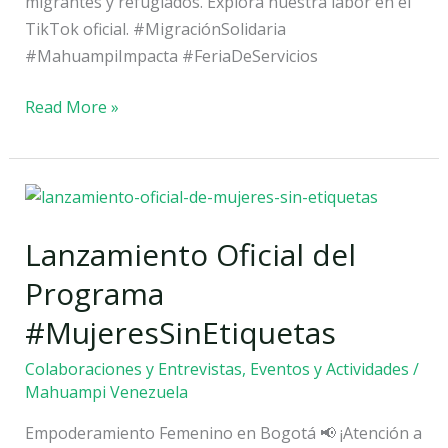
migrantes y refugiados. Explora nuestra labor en el
TikTok oficial. #MigraciónSolidaria
#MahuampiImpacta #FeriaDeServicios
Read More »
Lanzamiento
Oficial
Lanzamiento Oficial del
del
Programa
Programa
#MujeresSinEtiquetas
#MujeresSinEtiquetas
Colaboraciones y Entrevistas
,
Eventos y Actividades
/
Mahuampi Venezuela
Empoderamiento Femenino en Bogotá 📢 ¡Atención a