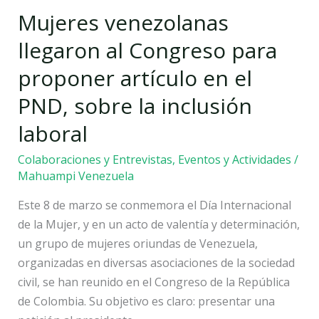
Mujeres venezolanas
Congreso
para
llegaron al Congreso para
proponer
proponer artículo en el
artículo
en
PND, sobre la inclusión
el
laboral
PND,
sobre
Colaboraciones y Entrevistas
,
Eventos y Actividades
/
la
Mahuampi Venezuela
inclusión
Este 8 de marzo se conmemora el Día Internacional
laboral
de la Mujer, y en un acto de valentía y determinación,
un grupo de mujeres oriundas de Venezuela,
organizadas en diversas asociaciones de la sociedad
civil, se han reunido en el Congreso de la República
de Colombia. Su objetivo es claro: presentar una