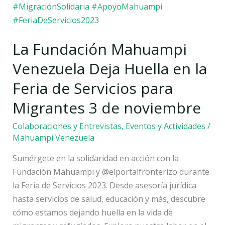
en
la
Feria
La Fundación Mahuampi
de
Servicios
Venezuela Deja Huella en la
para
Feria de Servicios para
Migrantes
3
Migrantes 3 de noviembre
de
Colaboraciones y Entrevistas
,
Eventos y Actividades
/
noviembre
Mahuampi Venezuela
Sumérgete en la solidaridad en acción con la
Fundación Mahuampi y @elportalfronterizo durante
la Feria de Servicios 2023. Desde asesoría jurídica
hasta servicios de salud, educación y más, descubre
cómo estamos dejando huella en la vida de