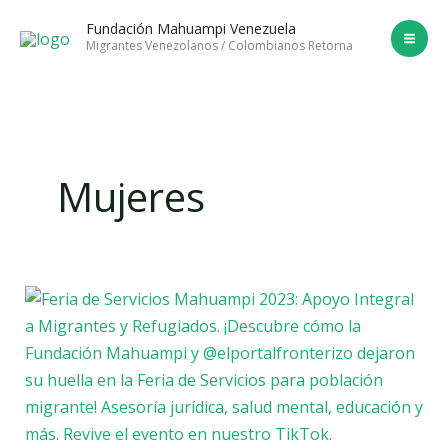
Ir
Fundación Mahuampi Venezuela
al
Migrantes Venezolanos / Colombianos Retorna
contenido
Mujeres
La
Fundación
Mahuampi
Venezuela
Deja
Huella