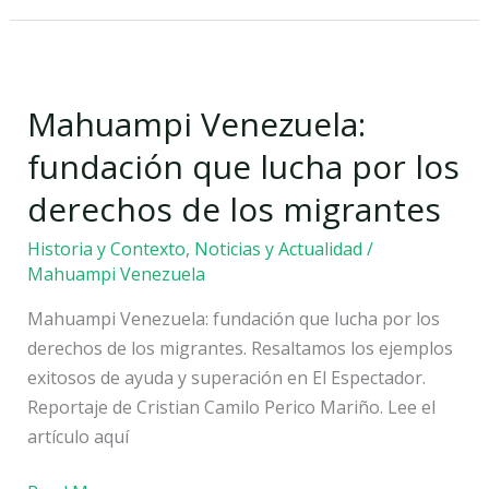
Mahuampi
Venezuela:
Mahuampi Venezuela:
fundación
que
fundación que lucha por los
lucha
derechos de los migrantes
por
los
Historia y Contexto
,
Noticias y Actualidad
/
derechos
Mahuampi Venezuela
de
Mahuampi Venezuela: fundación que lucha por los
los
derechos de los migrantes. Resaltamos los ejemplos
migrantes
exitosos de ayuda y superación en El Espectador.
Reportaje de Cristian Camilo Perico Mariño. Lee el
artículo aquí