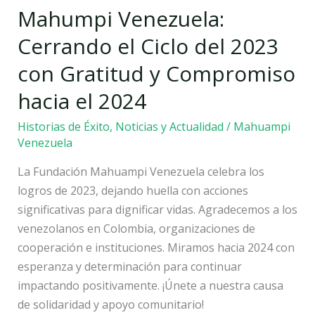
Mahumpi Venezuela:
Cerrando
el
Cerrando el Ciclo del 2023
Ciclo
con Gratitud y Compromiso
del
2023
hacia el 2024
con
Historias de Éxito
,
Noticias y Actualidad
/
Mahuampi
Gratitud
Venezuela
y
Compromiso
La Fundación Mahuampi Venezuela celebra los
hacia
logros de 2023, dejando huella con acciones
el
significativas para dignificar vidas. Agradecemos a los
2024
venezolanos en Colombia, organizaciones de
cooperación e instituciones. Miramos hacia 2024 con
esperanza y determinación para continuar
impactando positivamente. ¡Únete a nuestra causa
de solidaridad y apoyo comunitario!