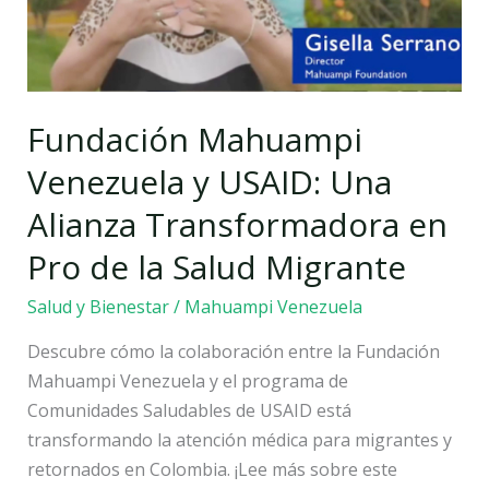
Alianza
Transformadora
en
Pro
Fundación Mahuampi
de
Venezuela y USAID: Una
la
Salud
Alianza Transformadora en
Migrante
Pro de la Salud Migrante
Salud y Bienestar
/
Mahuampi Venezuela
Descubre cómo la colaboración entre la Fundación
Mahuampi Venezuela y el programa de
Comunidades Saludables de USAID está
transformando la atención médica para migrantes y
retornados en Colombia. ¡Lee más sobre este