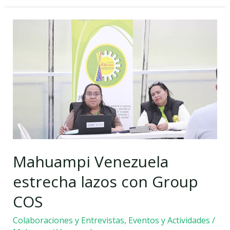
Mahuampi
Venezuela
estrecha
lazos
con
Group
COS
Mahuampi Venezuela
estrecha lazos con Group
COS
Colaboraciones y Entrevistas
,
Eventos y Actividades
/