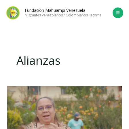
Ir
Fundación Mahuampi Venezuela
al
Migrantes Venezolanos / Colombianos Retorna
contenido
Alianzas
Fundación
Mahuampi
Venezuela
y
USAID:
Una