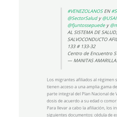
#VENEZOLANOS
EN
#
@SectorSalud
y
@USAI
@fjuntossepuede
y
@m
AL SISTEMA DE SALUD,
SALVOCONDUCTO AFILIAT
133 # 133-32
Centro de Encuentro 
— MANITAS AMARILLA
Los migrantes afiliados al régimen s
tienen acceso a una amplia gama de
parte integral del Plan Nacional de
dosis de acuerdo a su edad o comorb
Para llevar a cabo la afiliación, los
siguientes documentos: cédula de ex