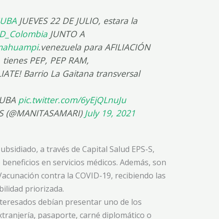
SUBA
JUEVES 22 DE JULIO, estara la
D_Colombia
JUNTO A
ahuampi
.venezuela para AFILIACIÓN
 tienes PEP, PEP RAM,
E! Barrio La Gaitana transversal
SUBA
pic.twitter.com/6yEjQLnuJu
S (@MANITASAMARI)
July 19, 2021
ubsidiado, a través de Capital Salud EPS-S,
 beneficios en servicios médicos. Además, son
 Vacunación contra la COVID-19, recibiendo las
ilidad priorizada.
 interesados debían presentar uno de los
tranjería, pasaporte, carné diplomático o