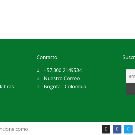
Contacto
Suscr
+57 300 2149534
Nuestro Correo
labras
Bogotá - Colombia
I
F
T
n
a
w
unciona como
s
c
i